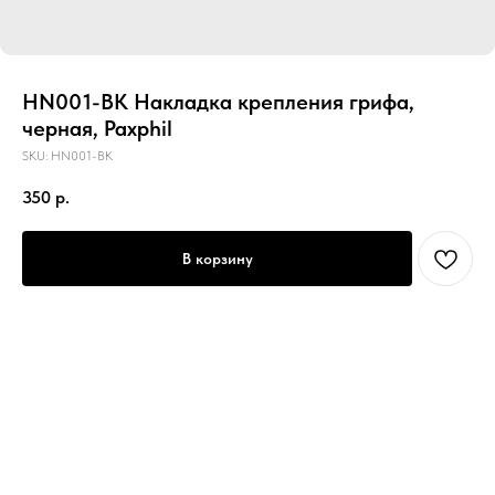
HN001-BK Накладка крепления грифа,
черная, Paxphil
SKU:
HN001-BK
350
р.
В корзину