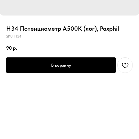
H34 Потенциометр A500K (лог), Paxphil
SKU:
H34
90
р.
В корзину