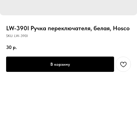
LW-390I Ручка переключателя, белая, Hosco
SKU:
LW-390I
30
р.
В корзину