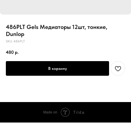
486PLT Gels Медиаторы 12шт, тонкие,
Dunlop
SKU:
486PLT
480
р.
В корзину
Tilda
Made on