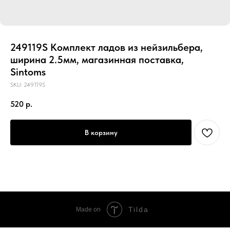
249119S Комплект ладов из нейзильбера,
ширина 2.5мм, магазинная поставка,
Sintoms
SKU:
249119S
520
р.
В корзину
Tilda
Made on