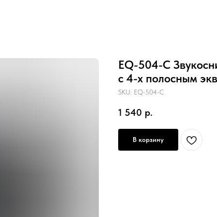
EQ-504-C Звукосни
с 4-х полосным эк
SKU:
EQ-504-C
1 540
р.
В корзину