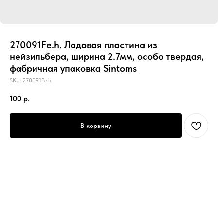
270091Fe.h. Ладовая пластина из
нейзильбера, ширина 2.7мм, особо твердая,
фабричная упаковка Sintoms
SKU:
270091Fe.h.
100
р.
В корзину