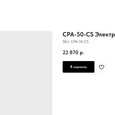
CPA-50-CS Электро
SKU:
CPA-50-CS
22 870
р.
В корзину