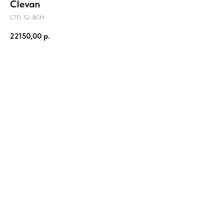
Clevan
CTD-52-BCH
22150,00
р.
В корзину