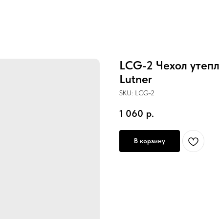
LCG-2 Чехол утеп
Lutner
SKU:
LCG-2
1 060
р.
В корзину