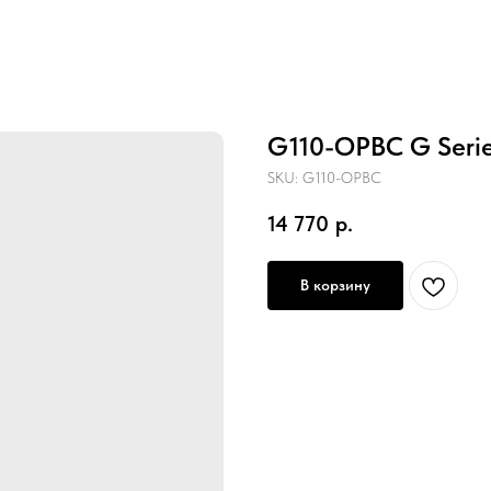
G110-OPBC G Serie
SKU:
G110-OPBC
14 770
р.
В корзину