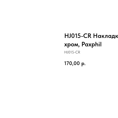
HJ015-CR Накладк
хром, Paxphil
HJ015-CR
170,00
р.
В корзину