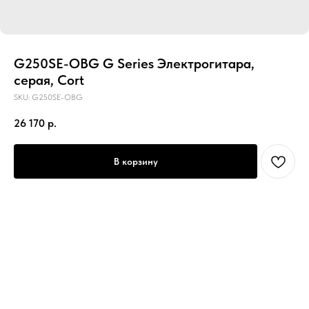
G250SE-OBG G Series Электрогитара,
серая, Cort
SKU:
G250SE-OBG
26 170
р.
В корзину