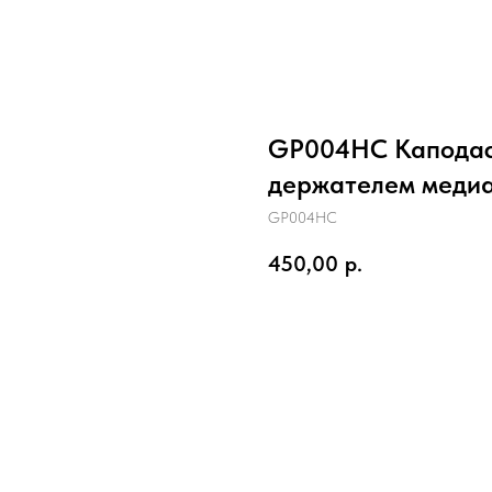
GP004HC Каподаст
держателем медиа
GP004HC
450,00
р.
В корзину