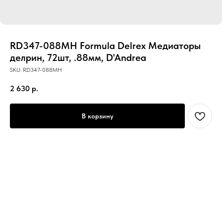
RD347-088MH Formula Delrex Медиаторы
делрин, 72шт, .88мм, D'Andrea
SKU:
RD347-088MH
2 630
р.
В корзину