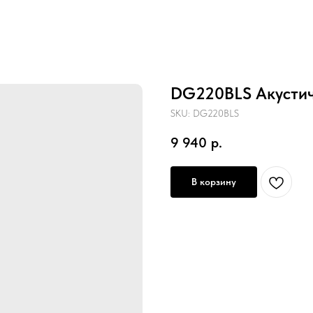
DG220BLS Акустич
SKU:
DG220BLS
9 940
р.
В корзину