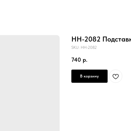
HH-2082 Подставка
SKU:
HH-2082
740
р.
В корзину