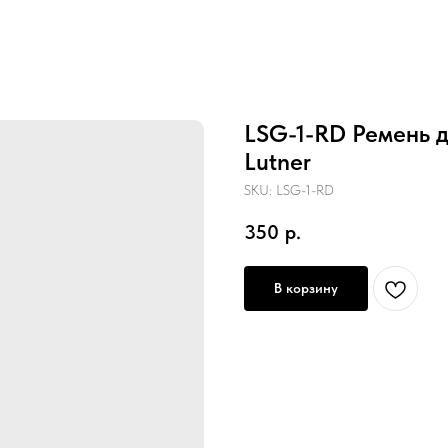
LSG-1-RD Ремень д
Lutner
SKU:
LSG-1-RD
350
р.
В корзину