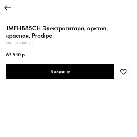
JMFHB85CH Электрогитара, арктоп,
красная, Prodipe
SKU:
JMFHB85CH
67 540
р.
В корзину