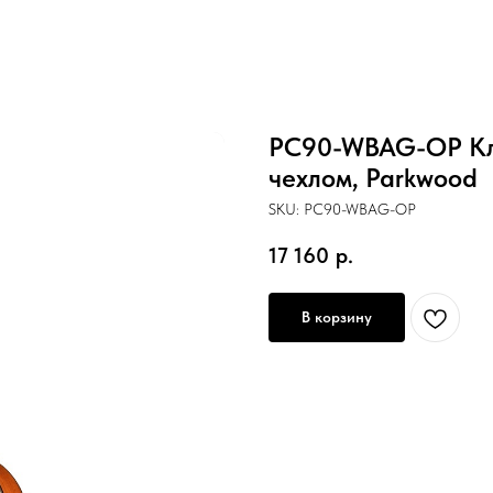
PC90-WBAG-OP Кла
чехлом, Parkwood
SKU:
PC90-WBAG-OP
17 160
р.
В корзину