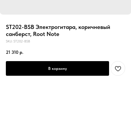
ST202-BSB Электрогитара, коричневый
санберст, Root Note
SKU:
ST202-BSB
21 310
р.
В корзину