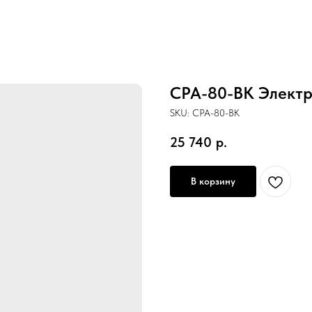
CPA-80-BK Электр
SKU:
CPA-80-BK
25 740
р.
В корзину