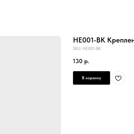
HE001-BK Креплени
SKU:
HE001-BK
130
р.
В корзину