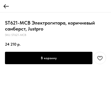
ST621-MCB Электрогитара, коричневый
санберст, Justpro
SKU:
ST621-MCB
24 210
р.
В корзину