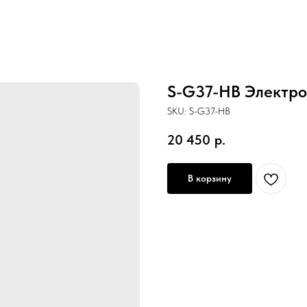
S-G37-HB Электрог
SKU:
S-G37-HB
20 450
р.
В корзину