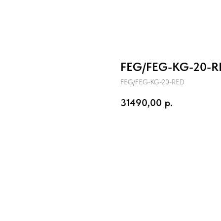
FEG/FEG-KG-20-RE
FEG/FEG-KG-20-RED
31490,00
р.
В корзину