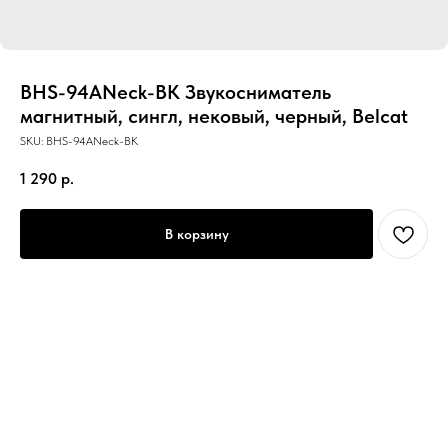
BHS-94ANeck-BK Звукосниматель
магнитный, сингл, нековый, черный, Belcat
SKU:
BHS-94ANeck-BK
1 290
р.
В корзину