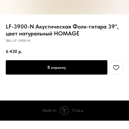
LF-3900-N Акустическая Фолк-гитара 39",
цвет натуральный HOMAGE
SKU:
LF-3900-N
6 430
р.
В корзину
Tilda
Made on