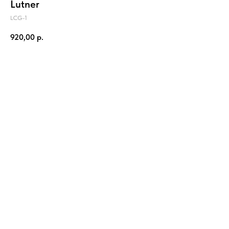
Lutner
LCG-1
920,00
р.
В корзину