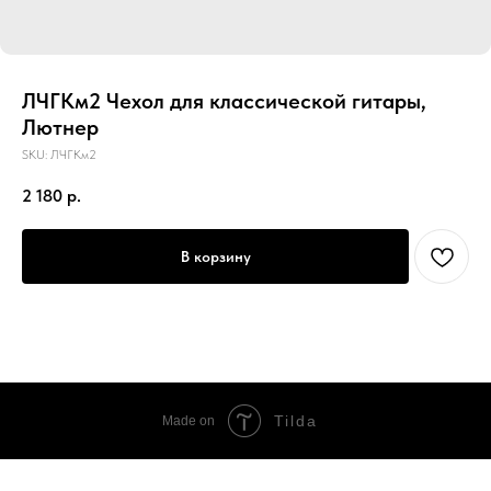
ЛЧГКм2 Чехол для классической гитары,
Лютнер
SKU:
ЛЧГКм2
2 180
р.
В корзину
Tilda
Made on