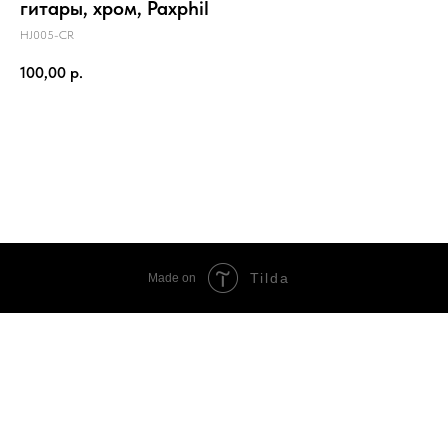
гитары, хром, Paxphil
HJ005-CR
100,00
р.
В корзину
Tilda
Made on