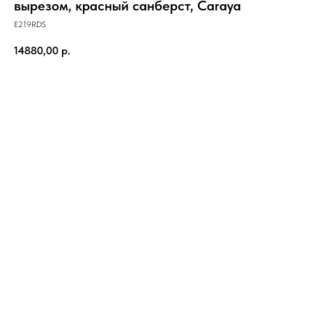
вырезом, красный санберст, Caraya
E219RDS
14880,00
р.
В корзину