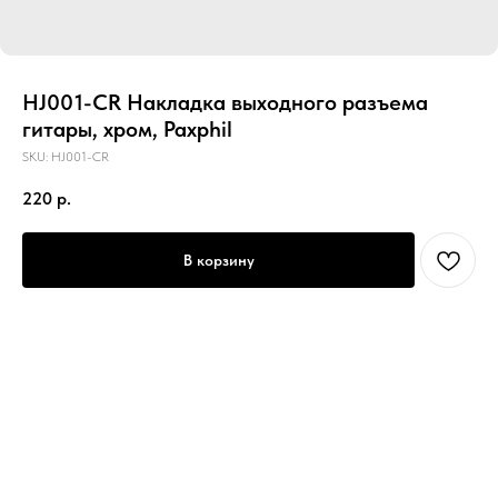
HJ001-CR Накладка выходного разъема
гитары, хром, Paxphil
SKU:
HJ001-CR
220
р.
В корзину