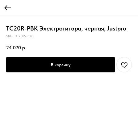
TC20R-PBK Электрогитара, черная, Justpro
SKU:
TC20R-PBK
24 070
р.
В корзину