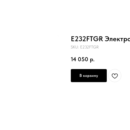
E232FTGR Электро
SKU:
E232FTGR
14 050
р.
В корзину